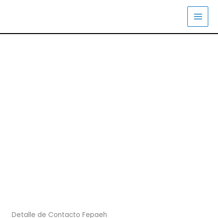
Ir
al
contenido
Contáctanos
Detalle de Contacto Fepaeh